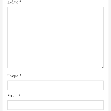
g
Σχόλιο
*
a
t
i
o
n
Όνομα
*
Email
*