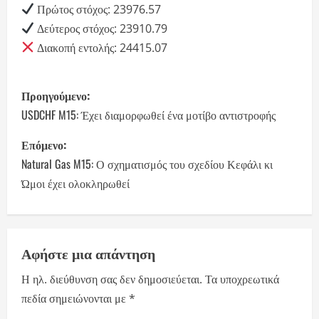
Πρώτος στόχος: 23976.57
Δεύτερος στόχος: 23910.79
Διακοπή εντολής: 24415.07
P
Προηγούμενο:
o
USDCHF M15: Έχει διαμορφωθεί ένα μοτίβο αντιστροφής
s
Επόμενο:
Natural Gas M15: Ο σχηματισμός του σχεδίου Κεφάλι κι
t
Ώμοι έχει ολοκληρωθεί
n
a
Αφήστε μια απάντηση
v
Η ηλ. διεύθυνση σας δεν δημοσιεύεται.
Τα υποχρεωτικά
i
πεδία σημειώνονται με
*