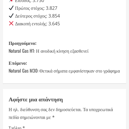
Είσοδος: 3.730
Πρώτος στόχος: 3.827
Δεύτερος στόχος: 3.854
Διακοπή εντολής: 3.645
P
Προηγούμενο:
o
Natural Gas H1: Η ανοδική κίνηση εξασθενεί
s
Επόμενο:
Natural Gas M30: Θετικά σήματα εμφανίστηκαν στο γράφημα
t
n
a
Αφήστε μια απάντηση
Η ηλ. διεύθυνση σας δεν δημοσιεύεται.
Τα υποχρεωτικά
v
πεδία σημειώνονται με
*
i
Σχόλιο
*