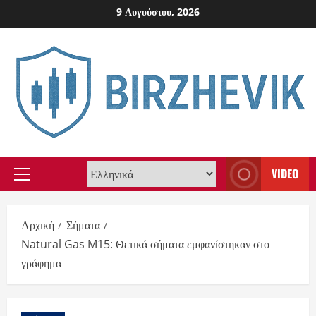
Skip
9 Αυγούστου, 2026
to
content
VIDEO
Primary
Menu
Αρχική
Σήματα
Natural Gas M15: Θετικά σήματα εμφανίστηκαν στο
γράφημα