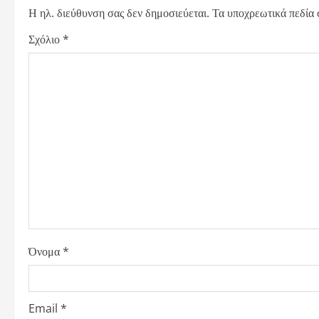
Η ηλ. διεύθυνση σας δεν δημοσιεύεται.
Τα υποχρεωτικά πεδία
a
Σχόλιο
*
v
i
g
a
t
i
o
Όνομα
*
n
Email
*