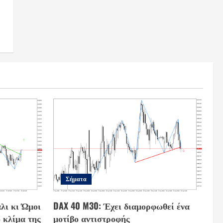
Σήματα
λι κι Ώμοι
DAX 40 M30: Έχει διαμορφωθεί ένα
 κλίμα της
μοτίβο αντιστροφής