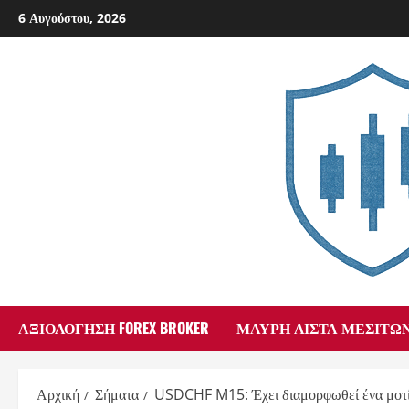
Skip
6 Αυγούστου, 2026
to
content
ΑΞΙΟΛΌΓΗΣΗ FOREX BROKER
ΜΑΎΡΗ ΛΊΣΤΑ ΜΕΣΙΤΏ
Αρχική
Σήματα
USDCHF M15: Έχει διαμορφωθεί ένα μοτίβ