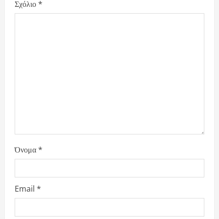
g
Σχόλιο
*
a
t
i
o
n
Όνομα
*
Email
*