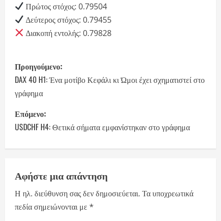
Πρώτος στόχος: 0.79504
Δεύτερος στόχος: 0.79455
Διακοπή εντολής: 0.79828
P
Προηγούμενο:
o
DAX 40 H1: Ένα μοτίβο Κεφάλι κι Ώμοι έχει σχηματιστεί στο
γράφημα
s
Επόμενο:
t
USDCHF H4: Θετικά σήματα εμφανίστηκαν στο γράφημα
n
a
Αφήστε μια απάντηση
v
Η ηλ. διεύθυνση σας δεν δημοσιεύεται.
Τα υποχρεωτικά
i
πεδία σημειώνονται με
*