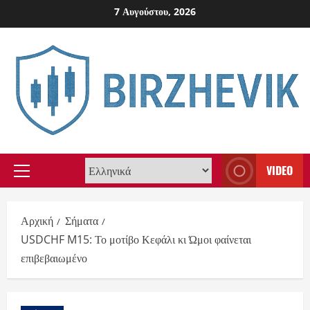
Skip
7 Αυγούστου, 2026
to
content
VIDEO
Primary
Menu
Αρχική
Σήματα
USDCHF M15: Το μοτίβο Κεφάλι κι Ώμοι φαίνεται
επιβεβαιωμένο