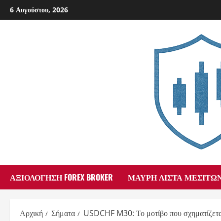
Skip
6 Αυγούστου, 2026
to
content
ΑΞΙΟΛΌΓΗΣΗ FOREX BROKER
ΜΑΎΡΗ ΛΊΣΤΑ ΜΕΣΙΤΏ
Αρχική
Σήματα
USDCHF M30: Το μοτίβο που σχηματίζεται