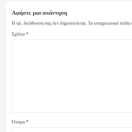
t
Αφήστε μια απάντηση
n
Η ηλ. διεύθυνση σας δεν δημοσιεύεται.
Τα υποχρεωτικά πεδία
a
Σχόλιο
*
v
i
g
a
t
i
o
Όνομα
*
n