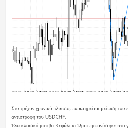
Στο τρέχον χρονικό πλαίσιο, παρατηρείται μείωση του
αντιστροφή του USDCHF.
Ένα κλασικό μοτίβο Κεφάλι κι Ώμοι εμφανίστηκε στο 