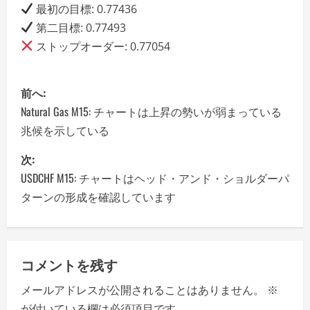
最初の目標: 0.77436
第二目標: 0.77493
ストップオーダー: 0.77054
P
前へ:
o
Natural Gas M15: チャートは上昇の勢いが弱まっている
兆候を示している
s
次:
t
USDCHF M15: チャートはヘッド・アンド・ショルダーパ
n
ターンの形成を確認しています
a
v
コメントを残す
i
メールアドレスが公開されることはありません。
※
が付いている欄は必須項目です