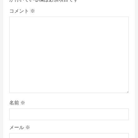
g
コメント
※
a
t
i
o
n
名前
※
メール
※