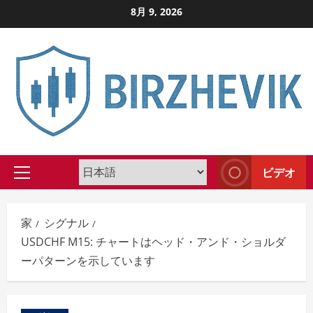
コ
8月 9, 2026
ン
テ
ン
ツ
に
ス
キ
ッ
ビデオ
プ
プ
し
ラ
イ
ま
家
シグナル
マ
す
USDCHF M15: チャートはヘッド・アンド・ショルダ
リ
ーパターンを示しています
メ
ニ
ュ