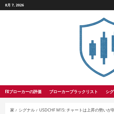
コ
8月 7, 2026
ン
テ
ン
ツ
に
ス
キ
ッ
プ
し
ま
す
FXブローカーの評価
ブローカーブラックリスト
シグ
家
シグナル
USDCHF M15: チャートは上昇の勢