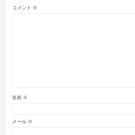
a
コメント
※
v
i
g
a
t
i
o
名前
※
n
メール
※