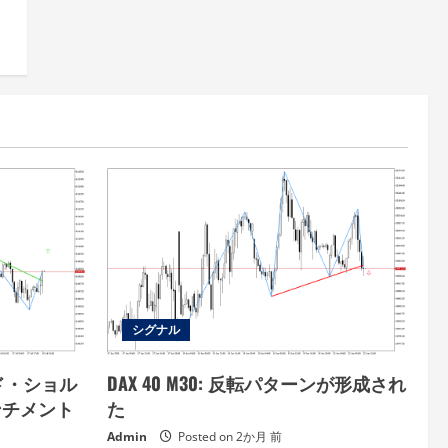
シグナル
ンド・ショル
DAX 40 M30: 反転パターンが形成され
ンチメント
た
Admin
Posted on 2か月 前