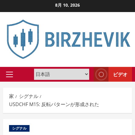
コ
8月 10, 2026
ン
テ
ン
ツ
に
ス
キ
ッ
ビデオ
プ
プ
し
ラ
イ
ま
家
シグナル
マ
す
USDCHF M15: 反転パターンが形成された
リ
メ
ニ
シグナル
ュ