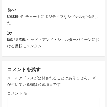
P
前へ:
o
USDCHF H4: チャートにポジティブなシグナルが出現し
た
s
次:
t
DAX 40 M30: ヘッド・アンド・ショルダーパターンにお
n
ける反転モメンタム
a
v
コメントを残す
i
メールアドレスが公開されることはありません。
※
が付いている欄は必須項目です
g
コメント
※
a