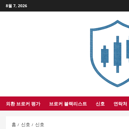
Skip
8월 7, 2026
to
content
외환 브로커 평가
브로커 블랙리스트
신호
연락처
홈
신호
신호