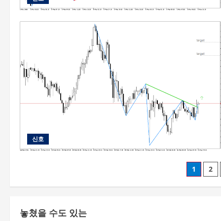
신호
글
1
2
페
이
놓쳤을 수도 있는