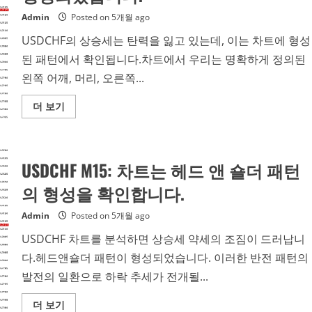
턴
이
Admin
Posted on 5개월 ago
형
성
USDCHF의 상승세는 탄력을 잃고 있는데, 이는 차트에 형성
되
었
된 패턴에서 확인됩니다.차트에서 우리는 명확하게 정의된
습
니
왼쪽 어깨, 머리, 오른쪽...
다.
Read
더 보기
more
about
USDCHF
M30:
차
USDCHF M15: 차트는 헤드 앤 숄더 패턴
트
에
헤
의 형성을 확인합니다.
드
앤
숄
Admin
Posted on 5개월 ago
더
패
USDCHF 차트를 분석하면 상승세 약세의 조짐이 드러납니
턴
이
다.헤드앤숄더 패턴이 형성되었습니다. 이러한 반전 패턴의
형
성
발전의 일환으로 하락 추세가 전개될...
되
었
습
Read
더 보기
니