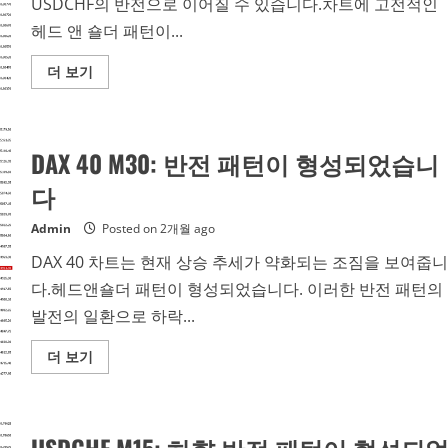
USDCHF의 반전으로 이어질 수 있습니다.차트에 고전적인
이
형
헤드 앤 숄더 패턴이...
성
되
었
Read
더 보기
습
more
니
about
다.
USDCHF
H1:
헤
DAX 40 M30: 반전 패턴이 형성되었습니
드
앤
숄
다
더
패
턴
Admin
Posted on 2개월 ago
은
시
DAX 40 차트는 현재 상승 추세가 약화되는 조짐을 보여줍니
장
심
다.헤드앤숄더 패턴이 형성되었습니다. 이러한 반전 패턴의
리
의
발전의 일환으로 하락...
변
화
를
Read
더 보기
나
more
타
about
냅
DAX
니
40
다.
M30:
반