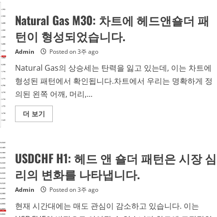
Gas
M30:
Natural Gas M30: 차트에 헤드앤숄더 패
헤
드
앤
턴이 형성되었습니다.
숄
더
패
Admin
Posted on 3주 ago
턴
이
Natural Gas의 상승세는 탄력을 잃고 있는데, 이는 차트에
확
인
형성된 패턴에서 확인됩니다.차트에서 우리는 명확하게 정
된
것
의된 왼쪽 어깨, 머리,...
같
습
니
Read
더 보기
다.
more
about
Natural
Gas
M30:
USDCHF H1: 헤드 앤 숄더 패턴은 시장 심
차
트
에
리의 변화를 나타냅니다.
헤
드
앤
Admin
Posted on 3주 ago
숄
더
현재 시간대에는 매도 관심이 감소하고 있습니다. 이는
패
턴