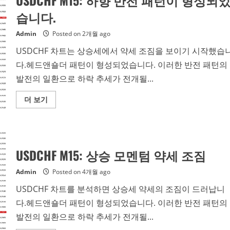
USDCHF M15: 하향 반전 패턴이 형성되
전
패
습니다.
턴
이
형
Admin
Posted on 2개월 ago
성
되
USDCHF 차트는 상승세에서 약세 조짐을 보이기 시작했습
었
습
다.헤드앤숄더 패턴이 형성되었습니다. 이러한 반전 패턴의
니
다
발전의 일환으로 하락 추세가 전개될...
Read
더 보기
more
about
USDCHF
M15:
하
향
반
USDCHF M15: 상승 모멘텀 약세 조짐
전
패
턴
Admin
Posted on 4개월 ago
이
형
USDCHF 차트를 분석하면 상승세 약세의 조짐이 드러납니
성
되
다.헤드앤숄더 패턴이 형성되었습니다. 이러한 반전 패턴의
었
습
발전의 일환으로 하락 추세가 전개될...
니
다.