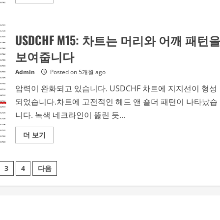
more
다.
about
USDCHF
M15:
차
USDCHF M15: 차트는 머리와 어깨 패턴
트
는
헤
보여줍니다
드
앤
숄
Admin
Posted on 5개월 ago
더
패
압력이 완화되고 있습니다. USDCHF 차트에 지지선이 형성
턴
의
되었습니다.차트에 고전적인 헤드 앤 숄더 패턴이 나타났습
형
성
니다. 녹색 네크라인이 뚫린 듯...
을
확
인
Read
더 보기
합
more
니
about
다.
USDCHF
M15:
3
4
다음
차
트
는
머
리
와
어
깨