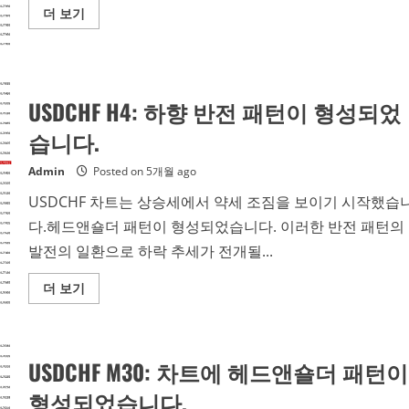
Read
더 보기
more
about
USDCHF
M15:
상
승
모
USDCHF H4: 하향 반전 패턴이 형성되었
멘
텀
습니다.
약
세
조
Admin
Posted on 5개월 ago
짐
USDCHF 차트는 상승세에서 약세 조짐을 보이기 시작했습
다.헤드앤숄더 패턴이 형성되었습니다. 이러한 반전 패턴의
발전의 일환으로 하락 추세가 전개될...
Read
더 보기
more
about
USDCHF
H4:
하
USDCHF M30: 차트에 헤드앤숄더 패턴이
향
반
전
형성되었습니다.
패