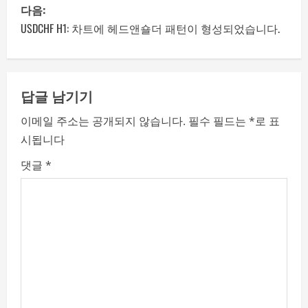
P
다음:
o
USDCHF H1: 차트에 헤드앤숄더 패턴이 형성되었습니다.
s
t
답글 남기기
n
이메일 주소는 공개되지 않습니다.
필수 필드는
*
로 표
시됩니다
a
댓글
*
v
i
g
a
t