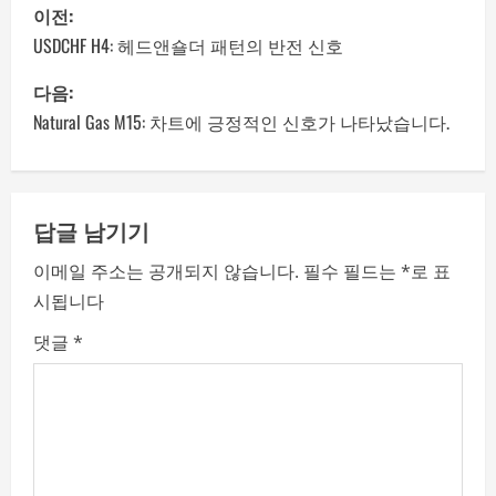
P
이전:
o
USDCHF H4: 헤드앤숄더 패턴의 반전 신호
s
다음:
Natural Gas M15: 차트에 긍정적인 신호가 나타났습니다.
t
n
a
답글 남기기
이메일 주소는 공개되지 않습니다.
필수 필드는
*
로 표
v
시됩니다
i
댓글
*
g
a
t