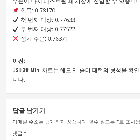
수준이 다시 테스트될 때 시장에 진입할 수 있습니다
항목: 0.78170
첫 번째 대상: 0.77633
두 번째 대상: 0.77522
정지 주문: 0.78371
P
이전:
USDCHF M15: 차트는 헤드 앤 숄더 패턴의 형성을 확
o
니다.
s
t
답글 남기기
n
이메일 주소는 공개되지 않습니다.
필수 필드는
*
로 표시
a
댓글
*