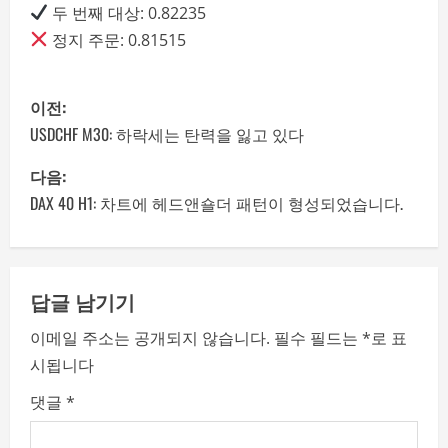
두 번째 대상: 0.82235
정지 주문: 0.81515
P
이전:
o
USDCHF M30: 하락세는 탄력을 잃고 있다
s
다음:
DAX 40 H1: 차트에 헤드앤숄더 패턴이 형성되었습니다.
t
n
a
답글 남기기
이메일 주소는 공개되지 않습니다.
필수 필드는
*
로 표
v
시됩니다
i
댓글
*
g