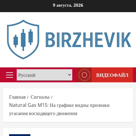
Перейти
9 августа, 2026
к
содержимому
ВИДЕОФАЙЛ
Основное
меню
Главная
Сигналы
Natural Gas M15: На графике видны признаки
угасания восходящего движения