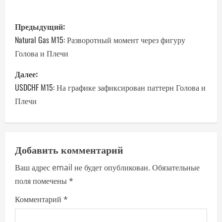
Н
Предыдущий:
а
Natural Gas M15: Разворотный момент через фигуру
Голова и Плечи
в
Далее:
и
USDCHF M15: На графике зафиксирован паттерн Голова и
г
Плечи
а
ц
Добавить комментарий
и
Ваш адрес email не будет опубликован.
Обязательные
поля помечены
*
я
Комментарий
*
п