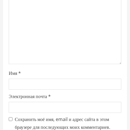
о
з
а
п
и
с
Имя
*
я
м
Электронная почта
*
Сохранить моё имя, email и адрес сайта в этом
браузере для последующих моих комментариев.