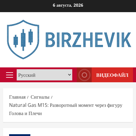
Перейти
6 августа, 2026
к
содержимому
ВИДЕОФАЙЛ
Основное
меню
Главная
Сигналы
Natural Gas M15: Разворотный момент через фигуру
Голова и Плечи