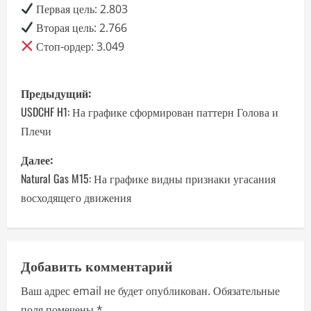
Первая цель: 2.803
Вторая цель: 2.766
Стоп-ордер: 3.049
Н
Предыдущий:
а
USDCHF H1: На графике сформирован паттерн Голова и
Плечи
в
Далее:
и
Natural Gas M15: На графике видны признаки угасания
г
восходящего движения
а
ц
Добавить комментарий
и
Ваш адрес email не будет опубликован.
Обязательные
поля помечены
*