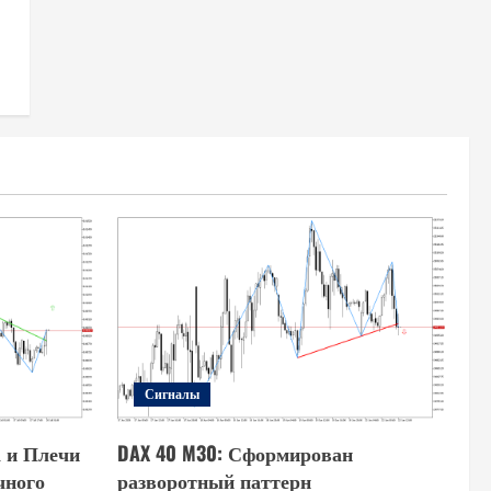
Сигналы
а и Плечи
DAX 40 M30: Сформирован
чного
разворотный паттерн