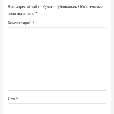
ц
Ваш адрес email не будет опубликован.
Обязательные
и
поля помечены
*
я
Комментарий
*
п
о
з
а
п
и
с
Имя
*
я