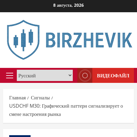
Перейти
8 августа, 2026
к
содержимому
ВИДЕОФАЙЛ
Основное
меню
Главная
Сигналы
USDCHF M30: Графический паттерн сигнализирует о
смене настроения рынка