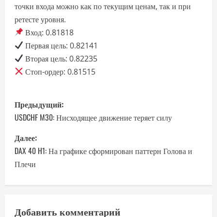
точки входа можно как по текущим ценам, так и при
ретесте уровня.
Вход: 0.81818
Первая цель: 0.82141
Вторая цель: 0.82235
Стоп-ордер: 0.81515
Н
Предыдущий:
а
USDCHF M30: Нисходящее движение теряет силу
в
Далее:
DAX 40 H1: На графике сформирован паттерн Голова и
и
Плечи
г
а
Добавить комментарий