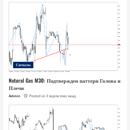
Сигналы
Natural Gas M30: Подтвержден паттерн Голова и
Плечи
Admin
Posted on 3 недели тому назад