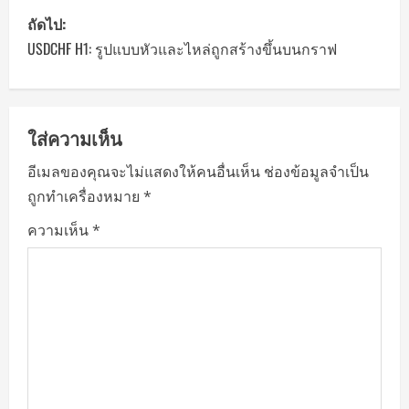
P
ถัดไป:
o
USDCHF H1: รูปแบบหัวและไหล่ถูกสร้างขึ้นบนกราฟ
s
t
ใส่ความเห็น
n
อีเมลของคุณจะไม่แสดงให้คนอื่นเห็น
ช่องข้อมูลจำเป็น
ถูกทำเครื่องหมาย
*
a
ความเห็น
*
v
i
g
a
t