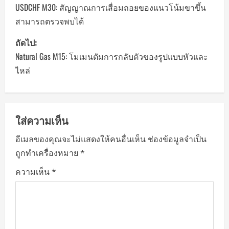
o
USDCHF M30: สัญญาณการเสื่อมถอยของแนวโน้มขาขึ้น
สามารถตรวจพบได้
s
ถัดไป:
t
Natural Gas M15: โมเมนตัมการกลับตัวของรูปแบบหัวและ
n
ไหล่
a
v
ใส่ความเห็น
i
อีเมลของคุณจะไม่แสดงให้คนอื่นเห็น
ช่องข้อมูลจำเป็น
ถูกทำเครื่องหมาย
*
g
ความเห็น
*
a
t
i