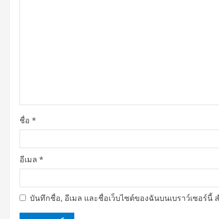
v
i
g
a
t
i
o
ชื่อ
*
n
อีเมล
*
บันทึกชื่อ, อีเมล และชื่อเว็บไซต์ของฉันบนเบราว์เซอร์น