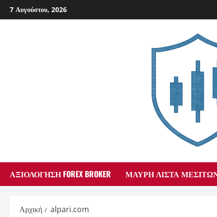
Skip
7 Αυγούστου, 2026
to
content
ΑΞΙΟΛΌΓΗΣΗ FOREX BROKER
ΜΑΎΡΗ ΛΊΣΤΑ ΜΕΣΙΤΏ
Αρχική
alpari.com