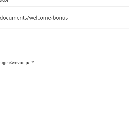
en/documents/welcome-bonus
 σημειώνονται με
*