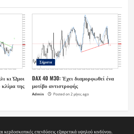
Σήματα
λι κι Ώμοι
DAX 40 M30: Έχει διαμορφωθεί ένα
 κλίμα της
μοτίβο αντιστροφής
Admin
Posted on 2 μήνες ago
ι κερδοσκοπικές επενδύσεις εξαιρετικά υψηλού κινδύνου.