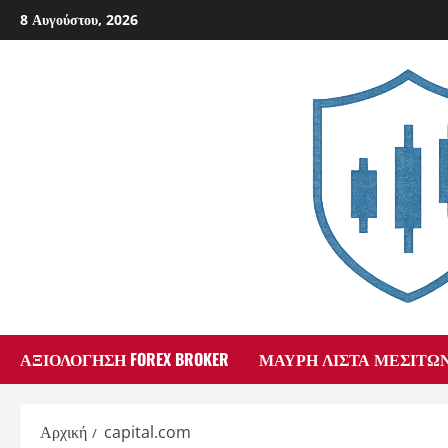
Skip
8 Αυγούστου, 2026
to
content
ΑΞΙΟΛΌΓΗΣΗ FOREX BROKER
ΜΑΎΡΗ ΛΊΣΤΑ ΜΕΣΙΤΏ
Αρχική
capital.com