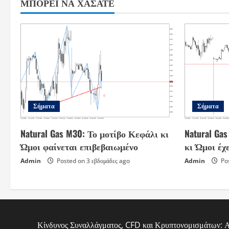
ΜΠΟΡΕΊ ΝΑ ΧΆΣΑΤΕ
Σήματα
Σήματα
Natural Gas M30: Το μοτίβο Κεφάλι κι
Natural Ga
Ώμοι φαίνεται επιβεβαιωμένο
κι Ώμοι έχ
Admin
Posted on 3 εβδομάδες ago
Admin
Pos
Κίνδυνος Συναλλάγματος, CFD και Κρυπτονομισμάτων: Αυτ