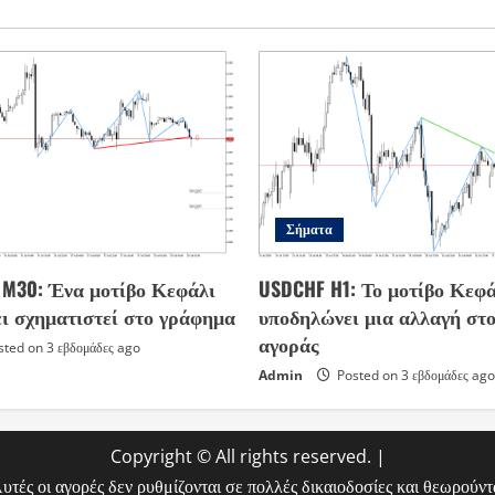
Σήματα
s M30: Ένα μοτίβο Κεφάλι
USDCHF H1: Το μοτίβο Κεφά
ει σχηματιστεί στο γράφημα
υποδηλώνει μια αλλαγή στο
αγοράς
ted on 3 εβδομάδες ago
Admin
Posted on 3 εβδομάδες ago
Copyright © All rights reserved.
|
ές οι αγορές δεν ρυθμίζονται σε πολλές δικαιοδοσίες και θεωρούντα