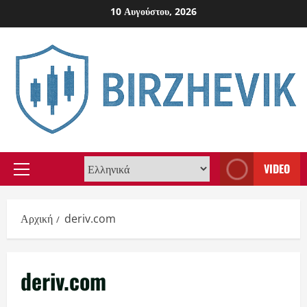
Skip
10 Αυγούστου, 2026
to
content
VIDEO
Primary
Menu
Αρχική
deriv.com
deriv.com