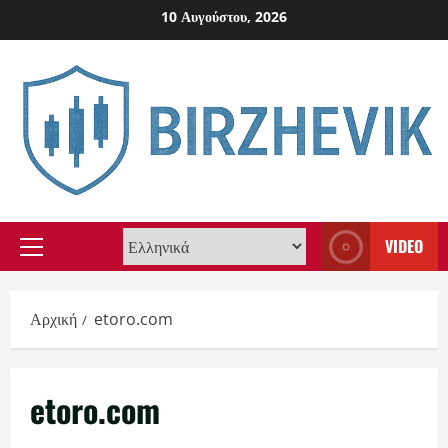
Skip
10 Αυγούστου, 2026
to
content
VIDEO
Primary
Menu
Αρχική
etoro.com
etoro.com