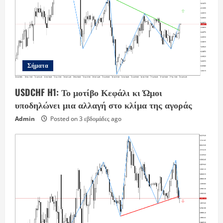
Σήματα
USDCHF H1: Το μοτίβο Κεφάλι κι Ώμοι
υποδηλώνει μια αλλαγή στο κλίμα της αγοράς
Admin
Posted on 3 εβδομάδες ago