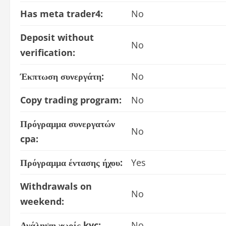
Has meta trader4:
No
Deposit without
No
verification:
Έκπτωση συνεργάτη:
No
Copy trading program:
No
Πρόγραμμα συνεργατών
No
cpa:
Πρόγραμμα έντασης ήχου:
Yes
Withdrawals on
No
weekend:
Ανάληψη χωρίς kyc:
No