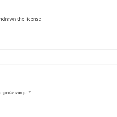
hdrawn the license
 σημειώνονται με
*