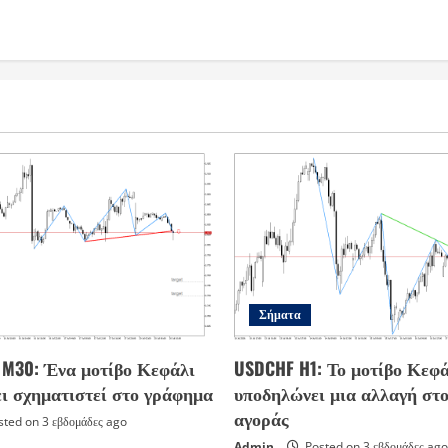
Σήματα
s M30: Ένα μοτίβο Κεφάλι
USDCHF H1: Το μοτίβο Κεφά
ει σχηματιστεί στο γράφημα
υποδηλώνει μια αλλαγή στο
αγοράς
ted on 3 εβδομάδες ago
Admin
Posted on 3 εβδομάδες ago