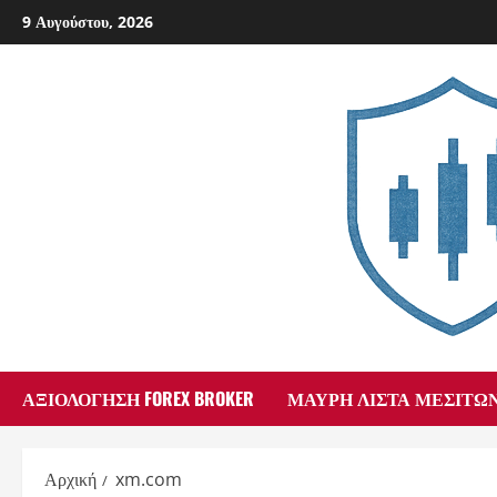
Skip
9 Αυγούστου, 2026
to
content
ΑΞΙΟΛΌΓΗΣΗ FOREX BROKER
ΜΑΎΡΗ ΛΊΣΤΑ ΜΕΣΙΤΏ
Αρχική
xm.com