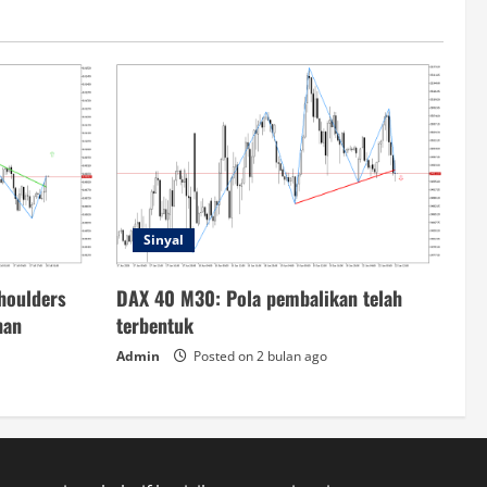
Sinyal
houlders
DAX 40 M30: Pola pembalikan telah
han
terbentuk
Admin
Posted on 2 bulan ago