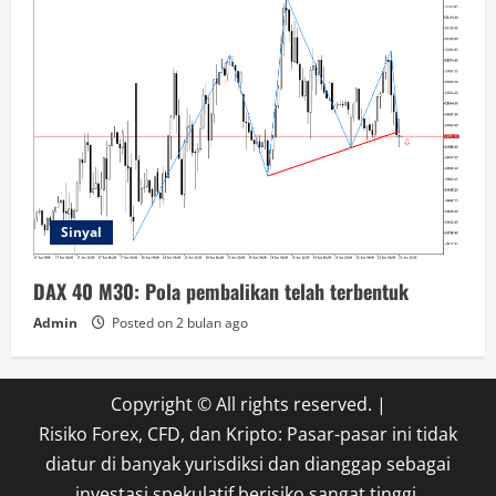
Sinyal
DAX 40 M30: Pola pembalikan telah terbentuk
Admin
Posted on 2 bulan ago
Copyright © All rights reserved.
|
Risiko Forex, CFD, dan Kripto: Pasar-pasar ini tidak
diatur di banyak yurisdiksi dan dianggap sebagai
investasi spekulatif berisiko sangat tinggi.