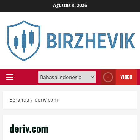
Skip
Agustus 9, 2026
to
content
VIDEO
Primary
Menu
Beranda
deriv.com
deriv.com