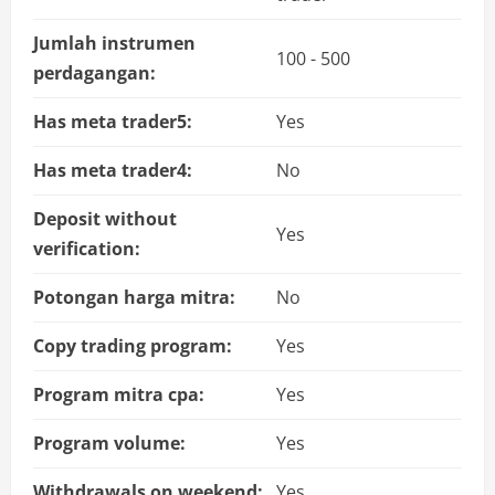
Jumlah instrumen
100 - 500
perdagangan:
Has meta trader5:
Yes
Has meta trader4:
No
Deposit without
Yes
verification:
Potongan harga mitra:
No
Copy trading program:
Yes
Program mitra cpa:
Yes
Program volume:
Yes
Withdrawals on weekend:
Yes