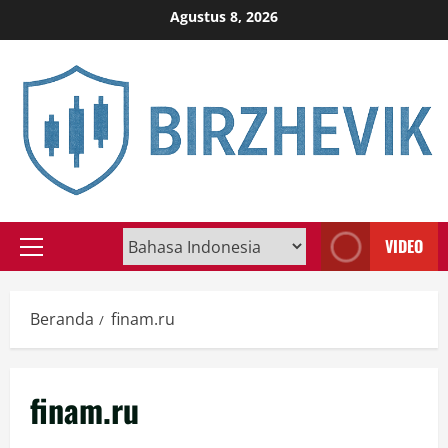
Skip
Agustus 8, 2026
to
content
VIDEO
Primary
Menu
Beranda
finam.ru
finam.ru