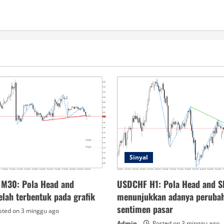
Sinyal
 M30: Pola Head and
USDCHF H1: Pola Head and S
elah terbentuk pada grafik
menunjukkan adanya peruba
sentimen pasar
ted on 3 minggu ago
Admin
Posted on 3 minggu ago