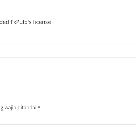
ed FxPulp's license
g wajib ditandai
*