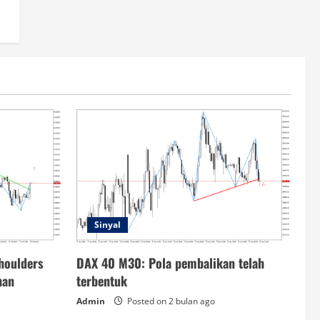
Sinyal
houlders
DAX 40 M30: Pola pembalikan telah
han
terbentuk
Admin
Posted on 2 bulan ago