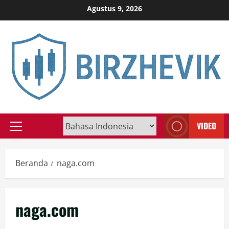
Skip
Agustus 9, 2026
to
content
VIDEO
Primary
Menu
Beranda
naga.com
naga.com