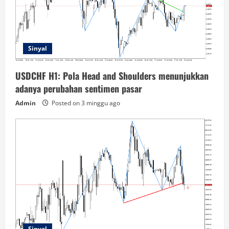
Sinyal
USDCHF H1: Pola Head and Shoulders menunjukkan
adanya perubahan sentimen pasar
Admin
Posted on 3 minggu ago
Sinyal