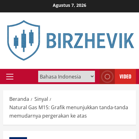
Skip
Agustus 7, 2026
to
content
VIDEO
Primary
Menu
Beranda
Sinyal
Natural Gas M15: Grafik menunjukkan tanda-tanda
memudarnya pergerakan ke atas