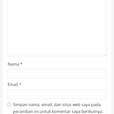
a
t
i
o
n
Nama
*
Email
*
Simpan nama, email, dan situs web saya pada
peramban ini untuk komentar saya berikutnya.