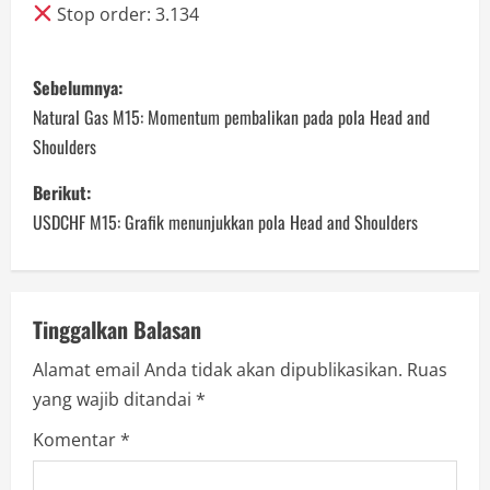
Stop order: 3.134
P
Sebelumnya:
o
Natural Gas M15: Momentum pembalikan pada pola Head and
Shoulders
s
Berikut:
t
USDCHF M15: Grafik menunjukkan pola Head and Shoulders
n
a
Tinggalkan Balasan
v
Alamat email Anda tidak akan dipublikasikan.
Ruas
i
yang wajib ditandai
*
g
Komentar
*