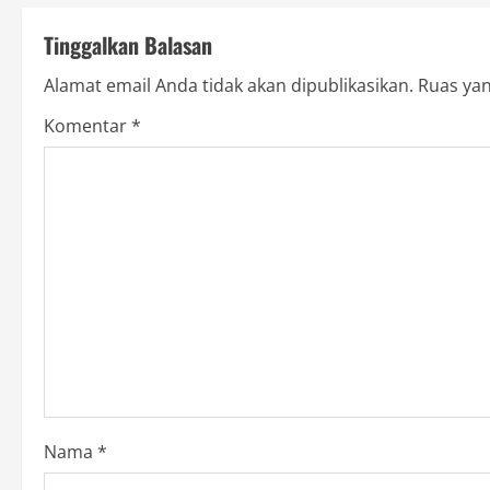
t
Tinggalkan Balasan
n
Alamat email Anda tidak akan dipublikasikan.
Ruas yan
a
Komentar
*
v
i
g
a
t
i
o
Nama
*
n