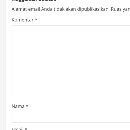
n
Alamat email Anda tidak akan dipublikasikan.
Ruas yan
a
Komentar
*
v
i
g
a
t
i
o
Nama
*
n
Email
*