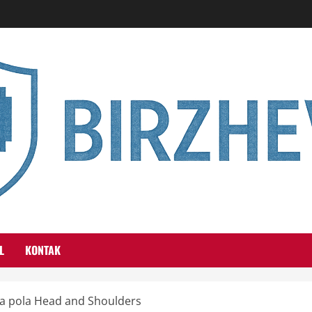
L
KONTAK
a pola Head and Shoulders