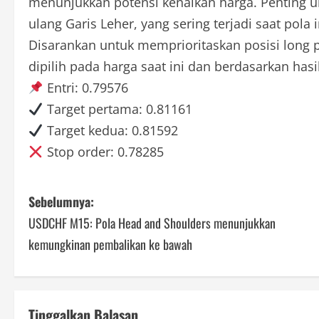
menunjukkan potensi kenaikan harga. Penting 
ulang Garis Leher, yang sering terjadi saat pola
Disarankan untuk memprioritaskan posisi long p
dipilih pada harga saat ini dan berdasarkan hasi
Entri: 0.79576
Target pertama: 0.81161
Target kedua: 0.81592
Stop order: 0.78285
P
Sebelumnya:
USDCHF M15: Pola Head and Shoulders menunjukkan
o
kemungkinan pembalikan ke bawah
s
t
Tinggalkan Balasan