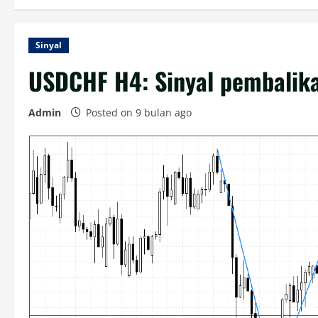
Sinyal
USDCHF H4: Sinyal pembalika
Admin
Posted on 9 bulan ago