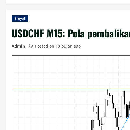
Sinyal
USDCHF M15: Pola pembalikan
Admin
Posted on 10 bulan ago