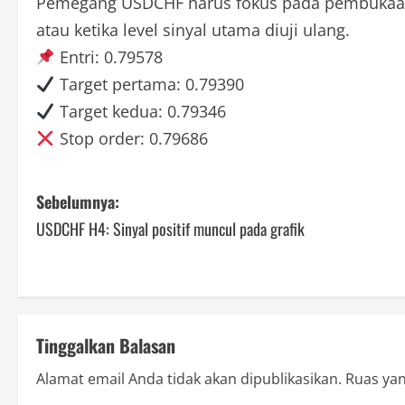
Pemegang USDCHF harus fokus pada pembukaan po
atau ketika level sinyal utama diuji ulang.
Entri: 0.79578
Target pertama: 0.79390
Target kedua: 0.79346
Stop order: 0.79686
P
Sebelumnya:
USDCHF H4: Sinyal positif muncul pada grafik
o
s
t
Tinggalkan Balasan
n
Alamat email Anda tidak akan dipublikasikan.
Ruas yan
a