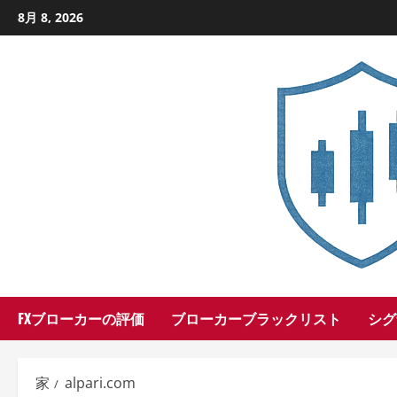
コ
8月 8, 2026
ン
テ
ン
ツ
に
ス
キ
ッ
プ
し
ま
す
FXブローカーの評価
ブローカーブラックリスト
シグ
家
alpari.com