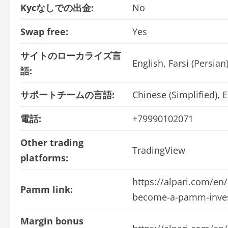
Kycなしでの出金:
No
Swap free:
Yes
サイトのローカライズ言
English, Farsi (Persian
語:
サポートチームの言語:
Chinese (Simplified), E
電話:
+79990102071
Other trading
TradingView
platforms:
https://alpari.com/en
Pamm link:
become-a-pamm-inve
Margin bonus