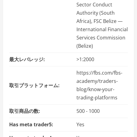
Sector Conduct
Authority (South
Africa), FSC Belize —
International Financial
Services Commission
(Belize)
最大レバレッジ:
>1:2000
https://fbs.com/fbs-
academy/traders-
取引プラットフォーム:
blog/know-your-
trading-platforms
取引商品の数:
500 - 1000
Has meta trader5:
Yes