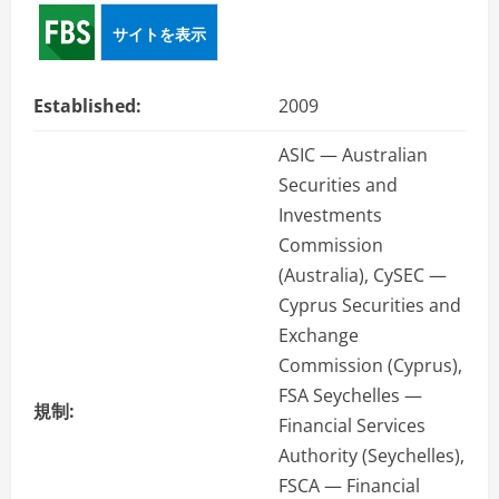
ー
サイトを表示
Established:
2009
ASIC — Australian
Securities and
Investments
Commission
(Australia), CySEC —
Cyprus Securities and
Exchange
Commission (Cyprus),
FSA Seychelles —
規制:
Financial Services
Authority (Seychelles),
FSCA — Financial