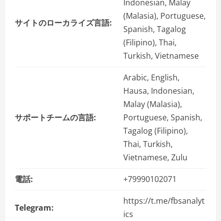
Indonesian, Malay
(Malasia), Portuguese,
サイトのローカライズ言語:
Spanish, Tagalog
(Filipino), Thai,
Turkish, Vietnamese
Arabic, English,
Hausa, Indonesian,
Malay (Malasia),
サポートチームの言語:
Portuguese, Spanish,
Tagalog (Filipino),
Thai, Turkish,
Vietnamese, Zulu
電話:
+79990102071
https://t.me/fbsanalyt
Telegram:
ics