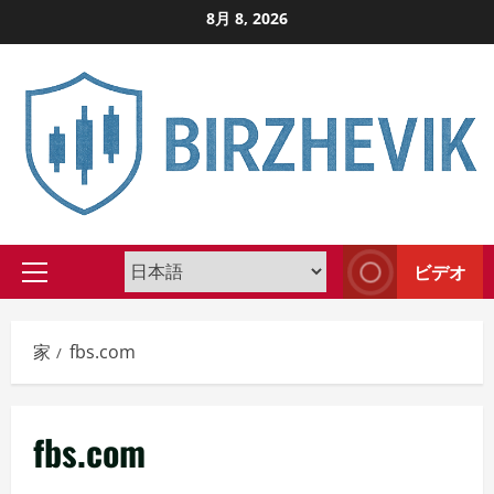
コ
8月 8, 2026
ン
テ
ン
ツ
に
ス
キ
ッ
ビデオ
プ
プ
し
ラ
イ
ま
家
fbs.com
マ
す
リ
メ
fbs.com
ニ
ュ