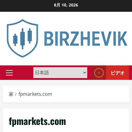
コ
8月 10, 2026
ン
テ
ン
ツ
に
ス
キ
ッ
ビデオ
プ
プ
し
ラ
イ
ま
家
fpmarkets.com
マ
す
リ
メ
fpmarkets.com
ニ
ュ