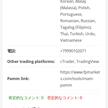
Korean, Malay
(Malasia), Polish,
Portuguese,
Romanian, Russian,
Tagalog (Filipino),
Thai, Turkish, Urdu,
Vietnamese
電話:
+79990102071
Other trading platforms:
cTrader, TradingView
https://www.fpmarket
Pamm link:
s.com/tools/mam-
pamm
肯定的なコメント: 0
否定的なコメント: 0