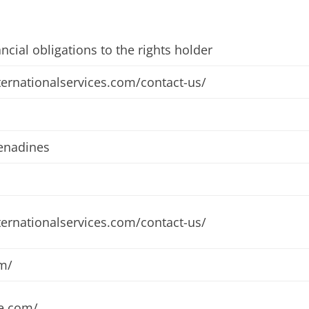
ncial obligations to the rights holder
ternationalservices.com/contact-us/
renadines
ternationalservices.com/contact-us/
m/
re.com/