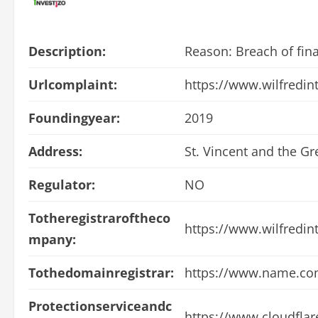
Description:
Reason: Breach of fina
Urlcomplaint:
https://www.wilfredin
Foundingyear:
2019
Address:
St. Vincent and the G
Regulator:
NO
Totheregistraroftheco
https://www.wilfredin
mpany:
Tothedomainregistrar:
https://www.name.co
Protectionserviceandc
https://www.cloudfla