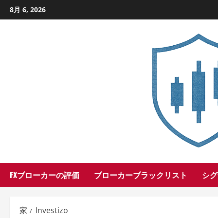
コ
8月 6, 2026
ン
テ
ン
ツ
に
ス
キ
ッ
プ
し
ま
す
FXブローカーの評価
ブローカーブラックリスト
シグ
家
Investizo