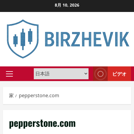
コ
8月 10, 2026
ン
テ
ン
ツ
に
ス
キ
ッ
ビデオ
プ
プ
し
ラ
イ
ま
家
pepperstone.com
マ
す
リ
メ
pepperstone.com
ニ
ュ