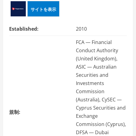
ー
サイトを表示
Established:
2010
FCA — Financial
Conduct Authority
(United Kingdom),
ASIC — Australian
Securities and
Investments
Commission
(Australia), CySEC —
Cyprus Securities and
規制:
Exchange
Commission (Cyprus),
DFSA — Dubai