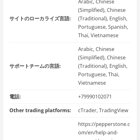
Arabic, Chinese
(Simplified), Chinese
サイトのローカライズ言語:
(Traditional), English,
Portuguese, Spanish,
Thai, Vietnamese
Arabic, Chinese
(Simplified), Chinese
サポートチームの言語:
(Traditional), English,
Portuguese, Thai,
Vietnamese
電話:
+79990102071
Other trading platforms:
cTrader, TradingView
https://pepperstone.c
om/en/help-and-