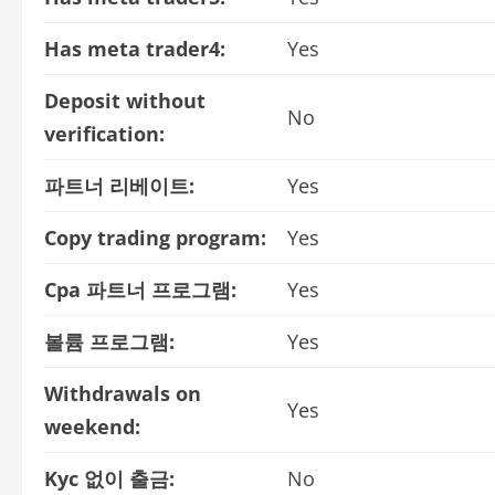
Has meta trader4:
Yes
Deposit without
No
verification:
파트너 리베이트:
Yes
Copy trading program:
Yes
Cpa 파트너 프로그램:
Yes
볼륨 프로그램:
Yes
Withdrawals on
Yes
weekend:
Kyc 없이 출금:
No