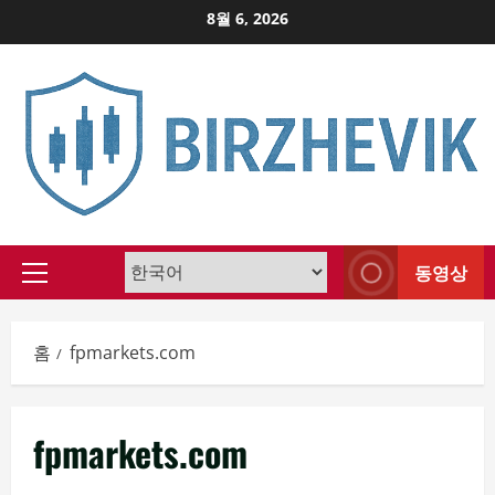
Skip
8월 6, 2026
to
content
동영상
Primary
Menu
홈
fpmarkets.com
fpmarkets.com