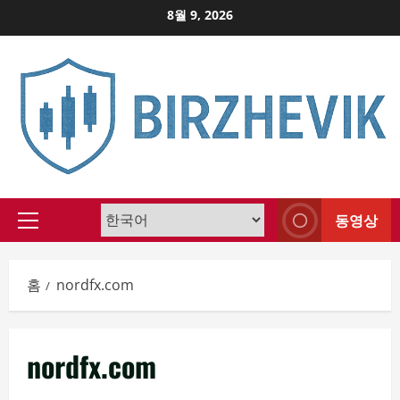
Skip
8월 9, 2026
to
content
동영상
Primary
Menu
홈
nordfx.com
nordfx.com