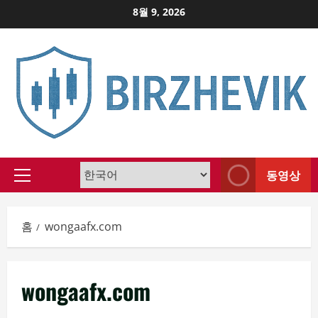
Skip
8월 9, 2026
to
content
동영상
Primary
Menu
홈
wongaafx.com
wongaafx.com