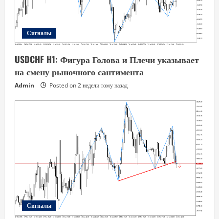
Сигналы
USDCHF H1: Фигура Голова и Плечи указывает
на смену рыночного сантимента
Admin
Posted on 2 недели тому назад
Сигналы