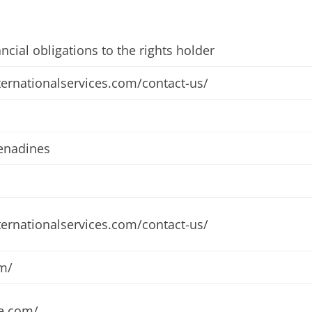
ncial obligations to the rights holder
ternationalservices.com/contact-us/
renadines
ternationalservices.com/contact-us/
m/
re.com/