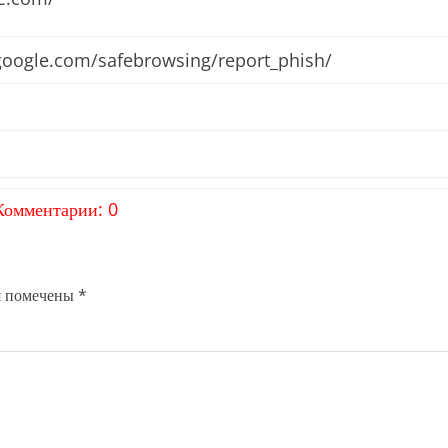
.google.com/safebrowsing/report_phish/
Комментарии: 0
я помечены
*