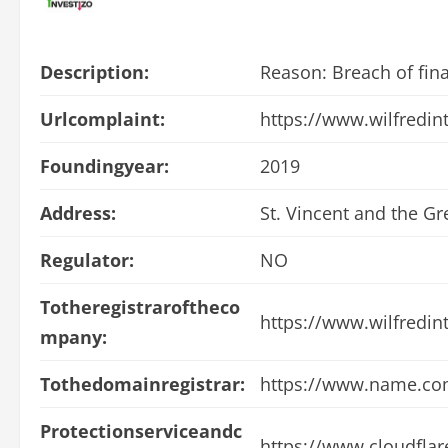
Description:
Reason: Breach of fina
Urlcomplaint:
https://www.wilfredin
Foundingyear:
2019
Address:
St. Vincent and the G
Regulator:
NO
Totheregistraroftheco
https://www.wilfredin
mpany:
Tothedomainregistrar:
https://www.name.co
Protectionserviceandc
https://www.cloudfla