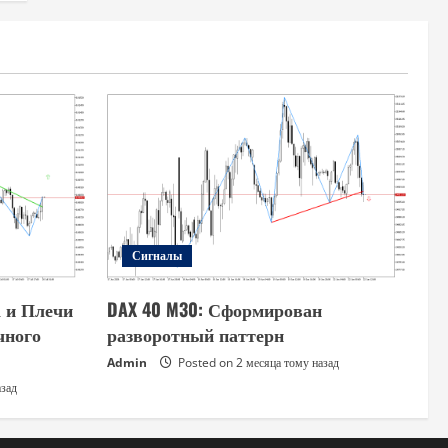
Сигналы
а и Плечи
DAX 40 M30: Сформирован
чного
разворотный паттерн
Admin
Posted on 2 месяца тому назад
азад