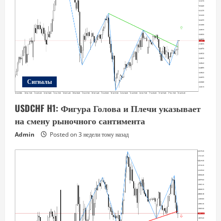
Сигналы
USDCHF H1: Фигура Голова и Плечи указывает
на смену рыночного сантимента
Admin
Posted on 3 недели тому назад