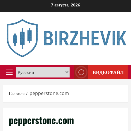
Перейти
7 августа, 2026
к
содержимому
ВИДЕОФАЙЛ
Основное
меню
Главная
pepperstone.com
pepperstone.com