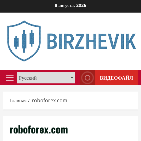
Перейти
8 августа, 2026
к
содержимому
ВИДЕОФАЙЛ
Основное
меню
Главная
roboforex.com
roboforex.com